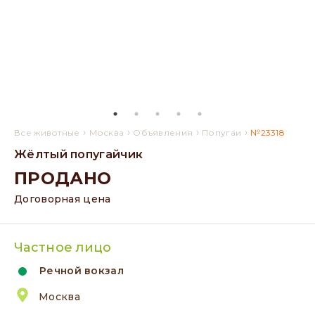
›
›
›
›
Все животные
Москва
Объявления
Попугаи
№23318
Жёлтый попугайчик
ПРОДАНО
Договорная цена
Частное лицо
Речной вокзал
Москва