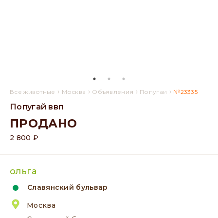
›
›
›
›
Все животные
Москва
Объявления
Попугаи
№23335
Попугай ввп
ПРОДАНО
2 800 ₽
ольга
Славянский бульвар
Москва