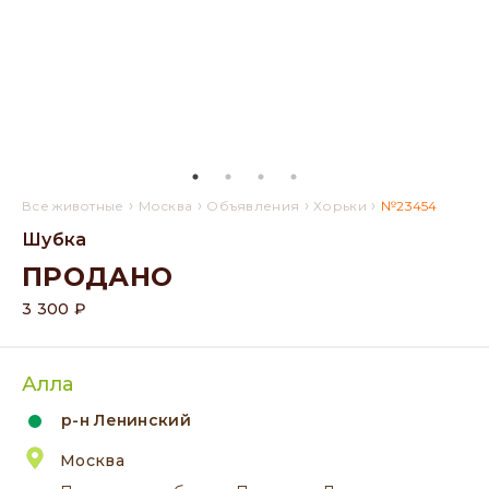
›
›
›
›
Все животные
Москва
Объявления
Хорьки
№23454
Шубка
ПРОДАНО
3 300 ₽
Алла
р-н Ленинский
Москва