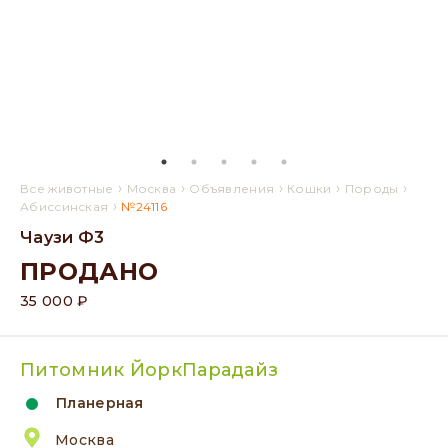
›
›
›
›
›
Все животные
Москва
Объявления
Кошки
Породы
›
Абиссинская
№24116
Чаузи Ф3
ПРОДАНО
35 000 ₽
Питомник ЙоркПарадайз
Планерная
Москва