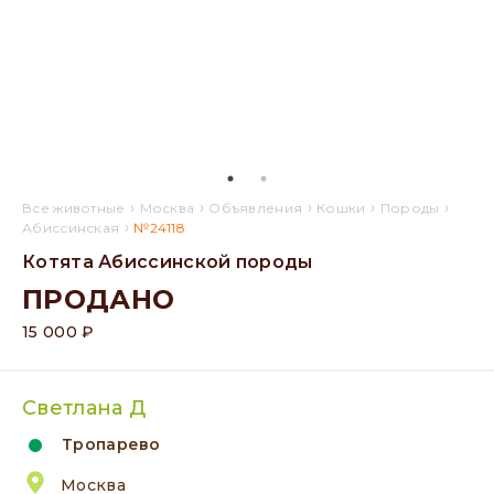
›
›
›
›
›
Все животные
Москва
Объявления
Кошки
Породы
›
Абиссинская
№24118
Котята Абиссинской породы
ПРОДАНО
15 000 ₽
Светлана Д
Тропарево
Москва