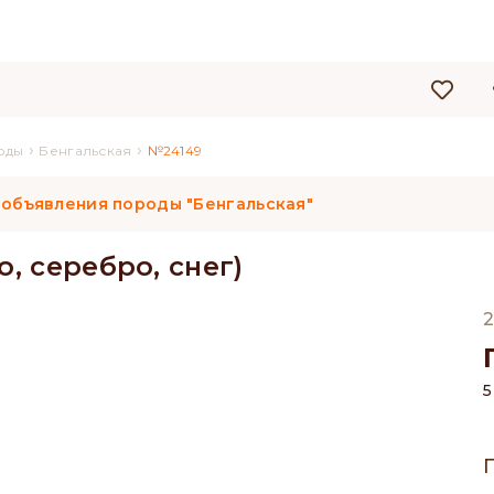
›
›
оды
Бенгальская
№24149
 объявления породы "Бенгальская"
, серебро, снег)
2
5