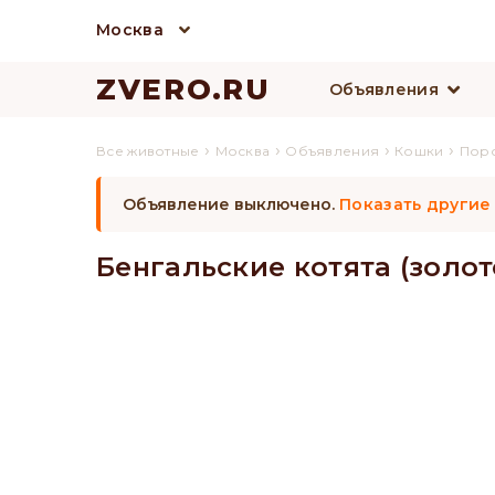
Москва
ZVERO.RU
Объявления
›
›
›
›
Все животные
Москва
Объявления
Кошки
Пор
Объявление выключено.
Показать другие
Бенгальские котята (золото