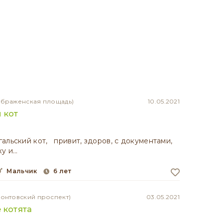
ображенская площадь)
10.05.2021
 кот
альский кот, привит, здоров, с документами,
ку и…
мальчик
6 лет
монтовский проспект)
03.05.2021
 котята