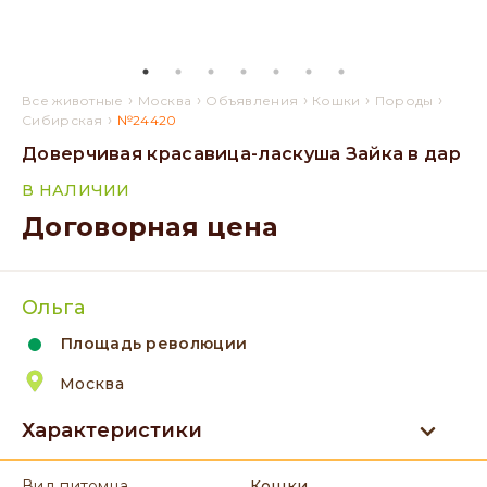
›
›
›
›
›
Все животные
Москва
Объявления
Кошки
Породы
›
Сибирская
№24420
Доверчивая красавица-ласкуша Зайка в дар
В НАЛИЧИИ
Договорная цена
Ольга
Площадь революции
Москва
Характеристики
вид питомца
Кошки