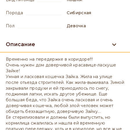
порода
Сибирская
пол
девочка
Описание
Временно на передержке в коридоре!!!
Очень нужен дом доверчивой красавице-ласкуше
Зайке!
Умная и ласковая кошечка Зайка. Жила на улице
после отьезда строителей. Как жила-выживала. Зимой
закрывали продухи и ей приходилось по снегу,
поджимая лапки, искать другое убежище. Еще
большая беда, что Зайка очень ласковая и очень
доверчивая кошечка, любой злой человек может
обидеть беззащитную, доверчивую Зайку...
Ее стерилизовали и должны были выпустить, но
кормилица сжалилась и нашла ей временную
платную передержку, хоть и в коридоре, но все ж не