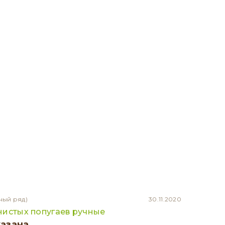
ный ряд)
30.11.2020
нистых попугаев ручные
казана