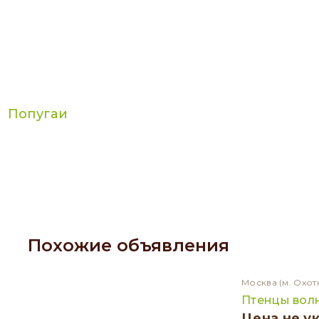
Попугаи
Похожие объявления
Москва
(м. Охот
Птенцы вол
Цена не у