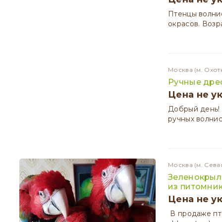
Птенцы волнис
окрасов. Возр
Москва
(м. Охот
Ручные дре
Цена не у
Добрый день!
ручных волнис
Москва
(м. Сева
Зеленокрылы
из питомни
Цена не у
В продаже пт