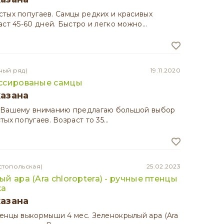
тых попугаев. Самцы редких и красивых
аст 45-60 дней. Быстро и легко можно…
ный ряд)
19.11.2020
ссированые самцы
казана
 Вашему вниманию предлагаю большой выбор
тых попугаев. Возраст то 35…
стопольская)
25.02.2023
й ара (Ara chloroptera) - ручные птенцы
ка
казана
енцы выкормыши 4 мес. Зеленокрылый ара (Ara