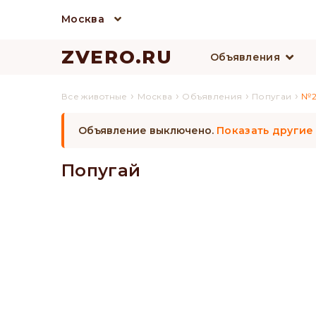
Москва
ZVERO.RU
Объявления
›
›
›
›
Все животные
Москва
Объявления
Попугаи
№2
Объявление выключено.
Показать другие
Попугай