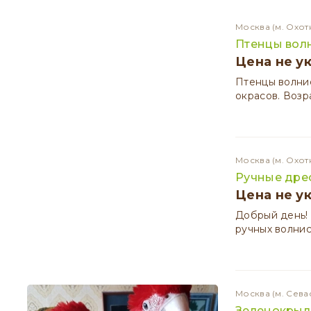
Москва
(м. Охот
Птенцы вол
Цена не у
Птенцы волнис
окрасов. Возр
Москва
(м. Охот
Ручные дре
Цена не у
Добрый день!
ручных волнис
Москва
(м. Сева
Зеленокрылы