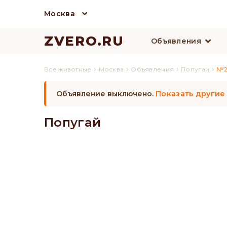
Москва
ZVERO.RU
Объявления
›
›
›
›
Все животные
Москва
Объявления
Попугаи
№2
Объявление выключено.
Показать другие
Попугай