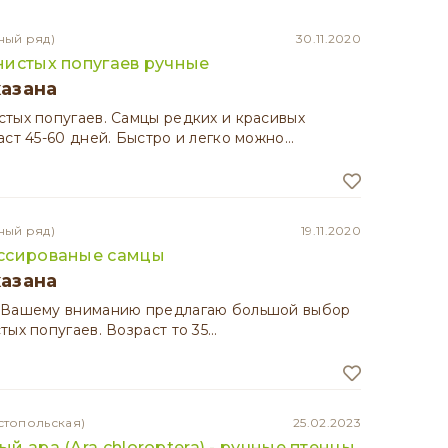
ный ряд)
30.11.2020
нистых попугаев ручные
казана
тых попугаев. Самцы редких и красивых
аст 45-60 дней. Быстро и легко можно…
ный ряд)
19.11.2020
ссированые самцы
казана
 Вашему вниманию предлагаю большой выбор
тых попугаев. Возраст то 35…
стопольская)
25.02.2023
й ара (Ara chloroptera) - ручные птенцы