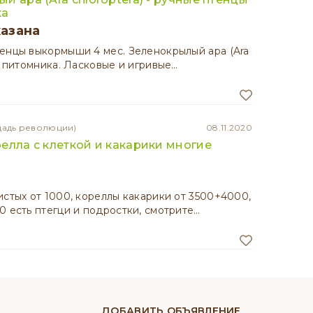
ка
казана
енцы выкормыши 4 мес. Зеленокрылый ара (Ara
из питомника. Ласковые и игривые…
щадь революции)
08.11.2020
елла с клеткой и какарики многие
истых от 1000, кореллы какарики от 3500+4000,
0 есть птегци и подростки, смотрите…
ДОБАВИТЬ ОБЪЯВЛЕНИЕ