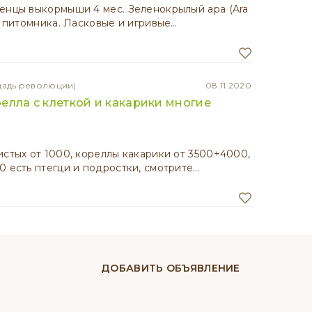
енцы выкормыши 4 мес. Зеленокрылый ара (Ara
из питомника. Ласковые и игривые…
щадь революции)
08.11.2020
елла с клеткой и какарики многие
истых от 1000, кореллы какарики от 3500+4000,
0 есть птегци и подростки, смотрите…
ДОБАВИТЬ ОБЪЯВЛЕНИЕ