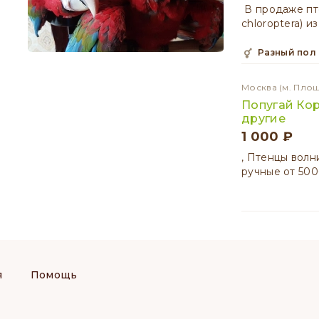
В продаже пт
chloroptera) 
разный пол
Москва
(м. Пло
Попугай Кор
другие
1 000 ₽
, Птенцы волн
ручные от 500
я
Помощь