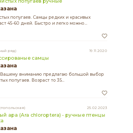
нистых попугаев ручные
казана
тых попугаев. Самцы редких и красивых
аст 45-60 дней. Быстро и легко можно…
ный ряд)
19.11.2020
ссированые самцы
казана
 Вашему вниманию предлагаю большой выбор
тых попугаев. Возраст то 35…
стопольская)
25.02.2023
й ара (Ara chloroptera) - ручные птенцы
ка
казана