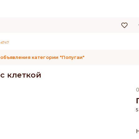
4747
 объявления категории "Попугаи"
с клеткой
0
5