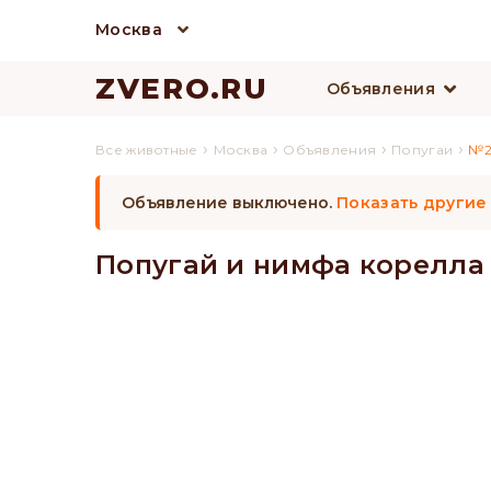
Москва
ZVERO.RU
Объявления
›
›
›
›
Все животные
Москва
Объявления
Попугаи
№2
Объявление выключено.
Показать другие
Попугай и нимфа корелла 