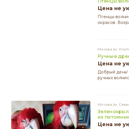
Птенцы вол
Цена не у
Птенцы волнис
окрасов. Возр
Москва
(м. Охот
Ручные дре
Цена не у
Добрый день!
ручных волнис
Москва
(м. Сева
Зеленокрылы
из питомни
Цена не у