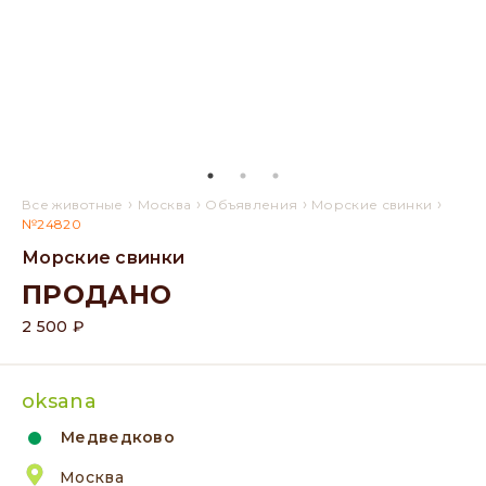
›
›
›
›
Все животные
Москва
Объявления
Морские свинки
№24820
Морские свинки
ПРОДАНО
2 500 ₽
oksana
Медведково
Москва