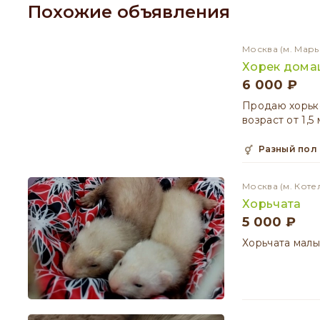
Похожие объявления
Москва
(м. Марь
Хорек дома
6 000 ₽
Продаю хорько
возраст от 1,
разный пол
Москва
(м. Коте
Хорьчата
5 000 ₽
Хорьчата малы