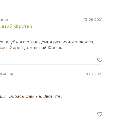
ино)
13.08.2021
шний Фретка
в клубного разведения различного окраса,
5 мес. Хорек домашний Фретка…
льники)
31.07.2021
ши. Окрасы разные. Звоните.