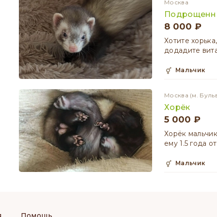
Москва
Подрощенн
8 000 ₽
Хотите хорька
додадите вит
мальчик
Москва
(м. Буль
Хорёк
5 000 ₽
Хорёк мальчик
ему 1.5 года 
мальчик
я
Помощь