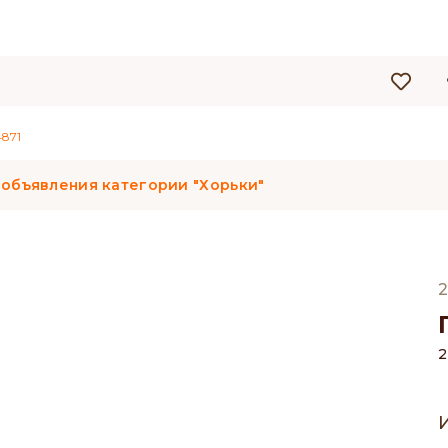
871
 объявления категории "Хорьки"
2
2