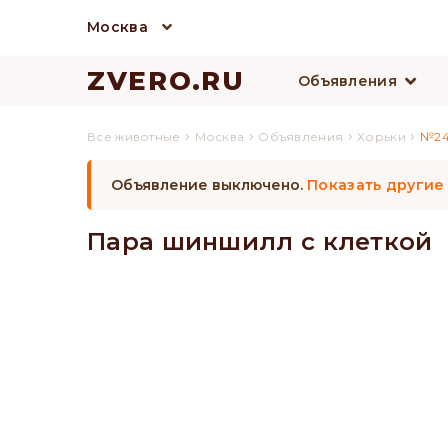
Москва
ZVERO.RU
Объявления
›
›
›
›
Все животные
Москва
Объявления
Хорьки
№24
Объявление выключено.
Показать другие
Пара шиншилл с клеткой