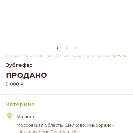
›
›
›
›
Все животные
Москва
Объявления
Эублефары
№25150
Эублефар
ПРОДАНО
9 000 ₽
Катерина
Москва
Московская область, Щёлково, микрорайон
Щёлково-3, ул. Супруна, 1А