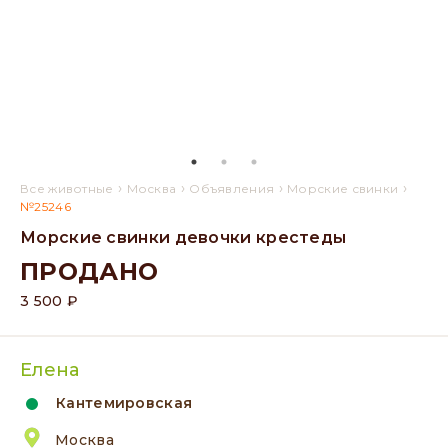
›
›
›
›
Все животные
Москва
Объявления
Морские свинки
№25246
Морские свинки девочки крестеды
ПРОДАНО
3 500 ₽
Елена
Кантемировская
Москва