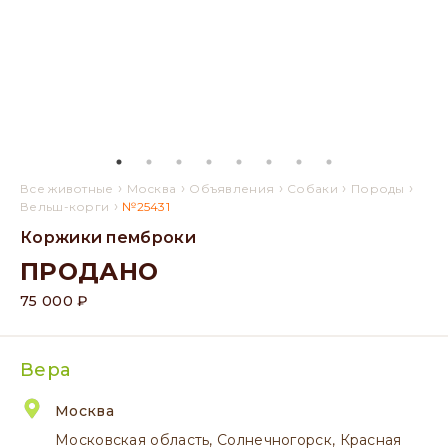
›
›
›
›
›
Все животные
Москва
Объявления
Собаки
Породы
›
Вельш-корги
№25431
Коржики пемброки
ПРОДАНО
75 000 ₽
Вера
Москва
Московская область, Солнечногорск, Красная