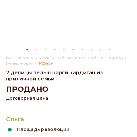
›
›
›
›
›
Все животные
Москва
Объявления
Собаки
Породы
›
Вельш-корги
№25439
2 девицы вельш корги кардиган из
приличной семьи
ПРОДАНО
Договорная цена
Ольга
Площадь революции