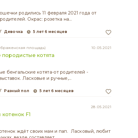
ошечки родились 11 февраля 2021 года от
родителей. Окрас: розетка на…
девочка
5 лет 6 месяцев
ображенская площадь)
10.05.2021
 породистые котята
е бенгальские котята-от родителей -
ыставок. Ласковые и ручные,…
разный пол
5 лет 6 месяцев
28.05.2021
 котенок F1
тенок ждёт своих мам и пап. Ласковый, любит
учках, везде составляет…