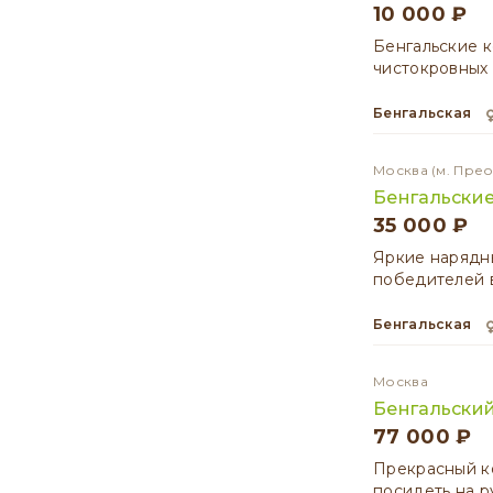
10 000 ₽
Бенгальские к
чистокровных 
Бенгальская
Москва
(м. Пре
Бенгальские
35 000 ₽
Яркие нарядны
победителей в
Бенгальская
Москва
Бенгальский
77 000 ₽
Прекрасный ко
посидеть на р