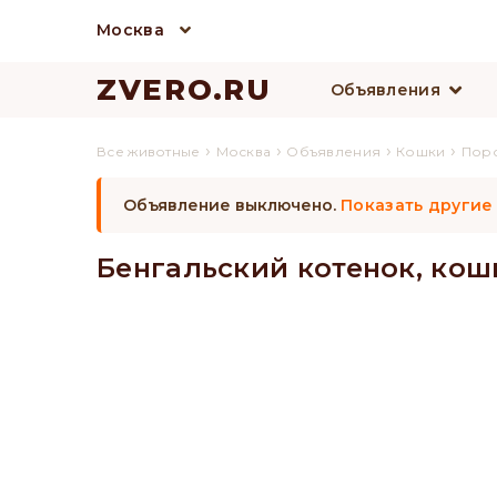
Москва
ZVERO.RU
Объявления
›
›
›
›
Все животные
Москва
Объявления
Кошки
Пор
Объявление выключено.
Показать другие
Бенгальский котенок, кошк