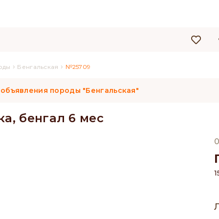
›
›
оды
Бенгальская
№25709
 объявления породы "Бенгальская"
а, бенгал 6 мес
0
1