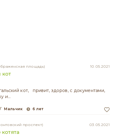
ображенская площадь)
10.05.2021
 кот
альский кот, привит, здоров, с документами,
ку и…
мальчик
6 лет
монтовский проспект)
03.05.2021
 котята