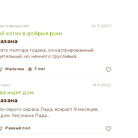
трозаводская)
24.11.2020
й котик в добрые руки
казана
сего полтора годика, он кастрированный,
ительный, но немного трусливый…
мальчик
7 лет
гино)
16.11.2020
да ищет дом
казана
о-серого окраса Лада, возраст 9 месяцев,
 дом. Кисонька Лада…
разный пол