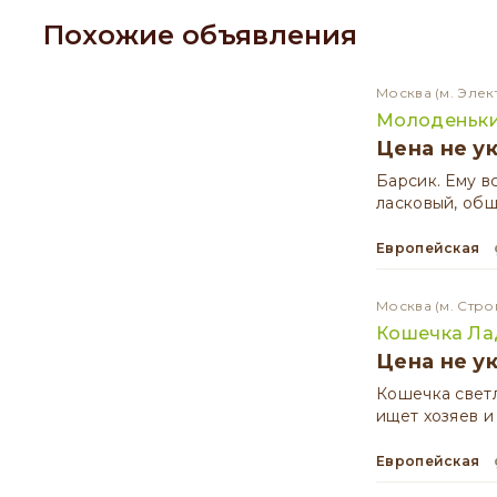
Похожие объявления
Москва
(м. Элек
Молоденьки
Цена не у
Барсик. Ему в
ласковый, общ
Европейская
Москва
(м. Стро
Кошечка Ла
Цена не у
Кошечка светл
ищет хозяев и
Европейская