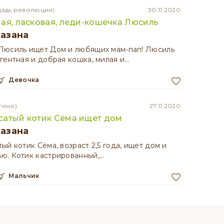
щадь революции)
30.11.2020
ая, ласковая, леди-кошечка Люсиль
казана
Люсиль ищет Дом и любящих мам-пап! Люсиль
гентная и добрая кошка, милая и…
девочка
гино)
27.11.2020
сатый котик Сёма ищет дом
казана
ый котик Сёма, возраст 2,5 года, ищет дом и
ю. Котик кастрированный,…
мальчик