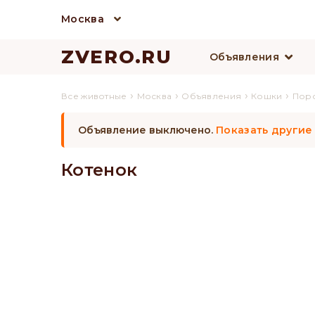
Москва
ZVERO.RU
Объявления
›
›
›
›
Все животные
Москва
Объявления
Кошки
Пор
Объявление выключено.
Показать другие
Котенок