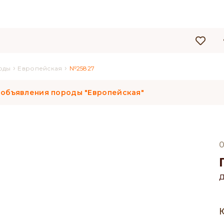
›
›
оды
Европейская
№25827
 объявления породы "Европейская"
0
Д