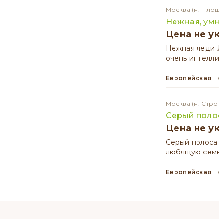
Москва
(м. Пло
Нежная, умн
Цена не у
Нежная леди 
очень интелли
Европейская
Москва
(м. Стро
Серый поло
Цена не у
Серый полосат
любящую семь
Европейская