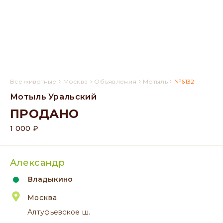
›
›
›
›
Все животные
Москва
Объявления
Мотыль
№6132
Мотыль Уральский
ПРОДАНО
1 000 ₽
Александр
Владыкино
Москва
Алтуфьевское ш.