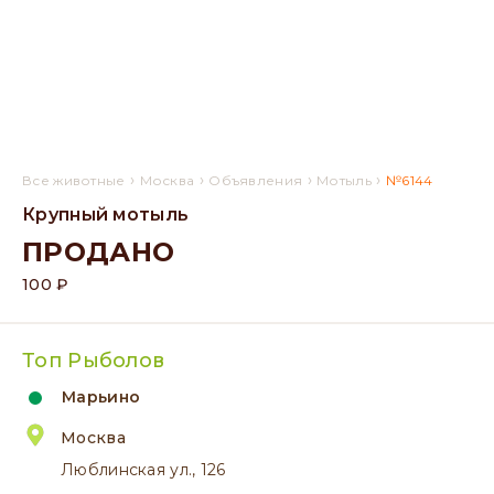
›
›
›
›
Все животные
Москва
Объявления
Мотыль
№6144
Крупный мотыль
ПРОДАНО
100 ₽
Топ Рыболов
Марьино
Москва
Люблинская ул., 126