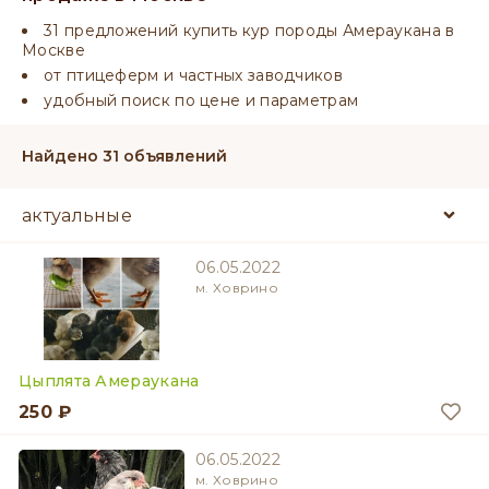
31 предложений купить кур породы Амераукана в
Москве
от птицеферм и частных заводчиков
удобный поиск по цене и параметрам
Найдено 31 объявлений
06.05.2022
м. Ховрино
Цыплята Амераукана
250 ₽
06.05.2022
м. Ховрино