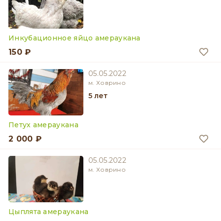
Инкубационное яйцо амераукана
150 ₽
05.05.2022
м. Ховрино
5 лет
Петух амераукана
2 000 ₽
05.05.2022
м. Ховрино
Цыплята амераукана