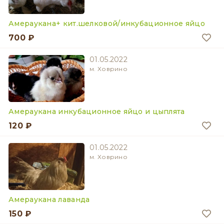
Амераукана+ кит.шелковой/инкубационное яйцо
700 ₽
01.05.2022
м. Ховрино
Амераукана инкубационное яйцо и цыплята
120 ₽
01.05.2022
м. Ховрино
Амераукана лаванда
150 ₽