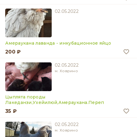
02.05.2022
Амераукана лаванда - инкубационное яйцо
200 ₽
02.05.2022
м. Ховрино
Цыплята породы
Лакеданзи,Ухейилюй,Амераукана.Переп
35 ₽
02.05.2022
м. Ховрино