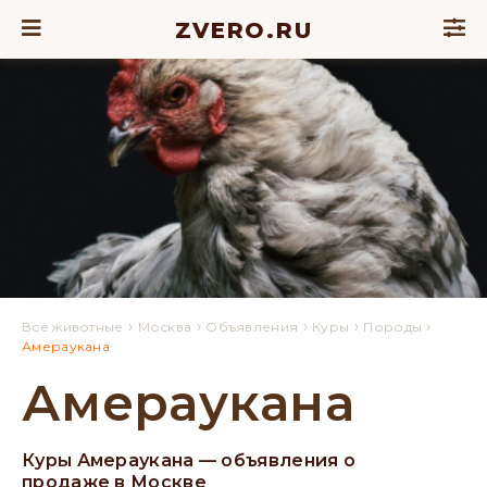
ZVERO.RU
›
›
›
›
›
Все животные
Москва
Объявления
Куры
Породы
Амераукана
Амераукана
Куры Амераукана — объявления о
продаже в Москве