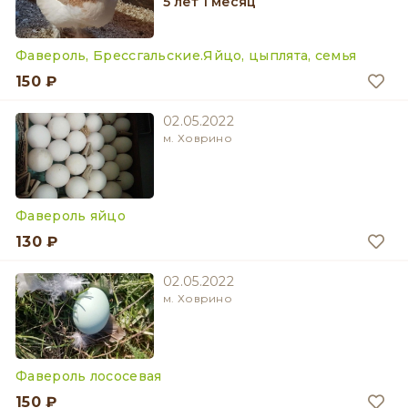
5 лет 1 месяц
Фавероль, Брессгальские.Яйцо, цыплята, семья
150 ₽
02.05.2022
м. Ховрино
Фавероль яйцо
130 ₽
02.05.2022
м. Ховрино
Фавероль лососевая
150 ₽