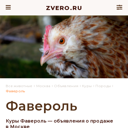
ZVERO.RU
›
›
›
›
›
Все животные
Москва
Объявления
Куры
Породы
Фавероль
Фавероль
Куры Фавероль — объявления о продаже
в Москве