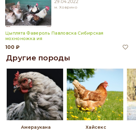
29.04.2022
м. Ховрино
Цыплята Фавероль Павловска Сибирская
мохноножка ия
100 ₽
Другие породы
Амераукана
Хайсекс