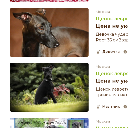
Москва
Щенок левре
Цена не ук
Девочка чудес
Рост 35 смВозра
девочка
Москва
Щенок левре
Цена не ук
Щенок левретк
причинам снят 
мальчик
Москва