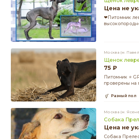
Щенок левр
Цена не ук
❤Питомник лев
высокопородно
Москва
(м. Паве
Щенок левре
75 ₽
Питомник ⭐️ G
проверены на 
разный пол
Москва
(м. Ясен
Собака Прел
Цена не ук
Собака Прелес