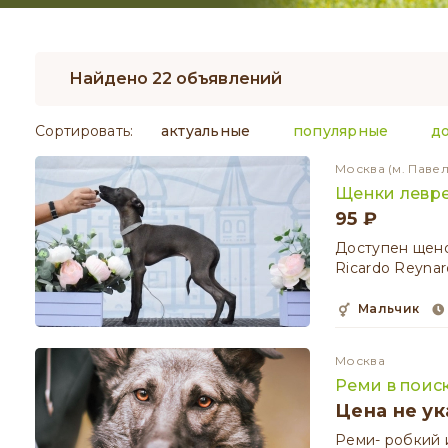
Найдено 22 объявлений
Сортировать:
актуальные
популярные
д
Москва
(м. Паве
Щенки левре
95 ₽
Доступен щенок
Ricardo Reyna
мальчик
Москва
Реми в поис
Цена не ук
Реми- робкий 