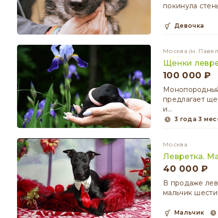
покинула стен
девочка
Москва
(м. Паве
Щенки левре
100 000 ₽
Монопородный
предлагает ще
и…
3 года 3 ме
Москва
Левретка. М
40 000 ₽
В продаже лев
мальчик шести
мальчик