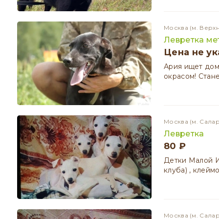
Москва
(м. Верх
Левретка ме
Цена не ук
Ария ищет дом
окрасом! Стан
Москва
(м. Сала
Левретка
80 ₽
Детки Малой И
клуба) , клейм
Москва
(м. Сала