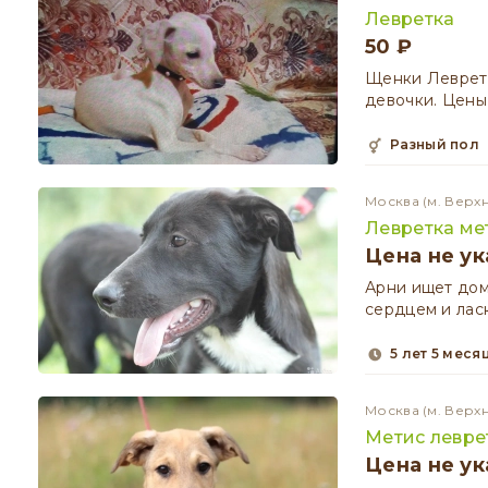
Левретка
50 ₽
Щенки Левретки
девочки. Цены
разный пол
Москва
(м. Верх
Левретка ме
Цена не ук
Арни ищет дом
сердцем и лас
5 лет 5 меся
Москва
(м. Верх
Метис левре
Цена не ук