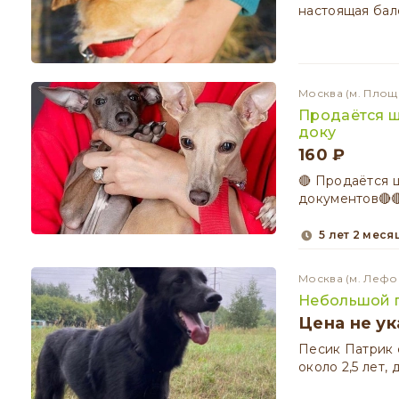
настоящая бал
Москва
(м. Площ
Продаётся щ
доку
160 ₽
🔴 Продаётся 
документов🔴
5 лет 2 меся
Москва
(м. Лефо
Небольшой п
Цена не ук
Песик Патрик 
около 2,5 лет,