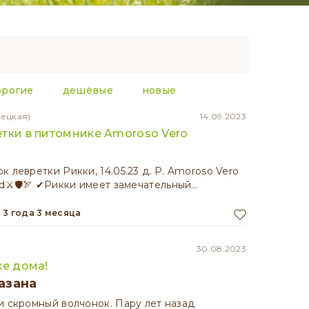
орогие
дешёвые
новые
лецкая)
14.09.2023
тки в питомнике Amoroso Vero
 левретки Рикки, 14.05.23 д. Р. Amoroso Vero
rd⚔🛡🏹 ✔Рикки имеет замечательный…
3 года 3 месяца
30.08.2023
ке дома!
азана
и скромный волчонок. Пару лет назад