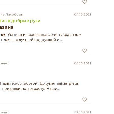
ние Лихоборы)
04.10.2021
тис в добрые руки
азана
 🏡⠀Умница и красавица с очень красивым
ет для вас лучшей подружкой и…
рьево)
04.10.2021
тальянской Борзой. Документы(метрика
о, прививки по возрасту. Наши…
рьево)
02.10.2021