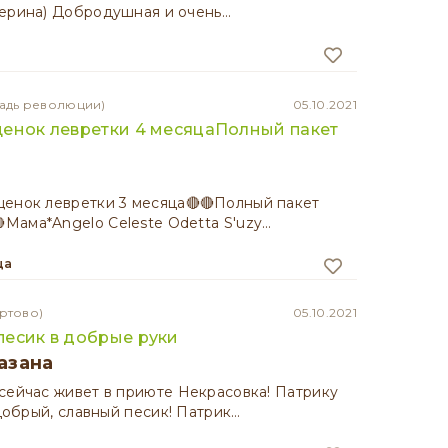
ерина) Добродушная и очень…
адь революции)
05.10.2021
енок левретки 4 месяцаПолный пакет
щенок левретки 3 месяца🔴🔴Полный пакет
Мама*Angelo Celeste Odetta S'uzy…
ца
ртово)
05.10.2021
есик в добрые руки
азана
сейчас живет в приюте Некрасовка! Патрику
 добрый, славный песик! Патрик…