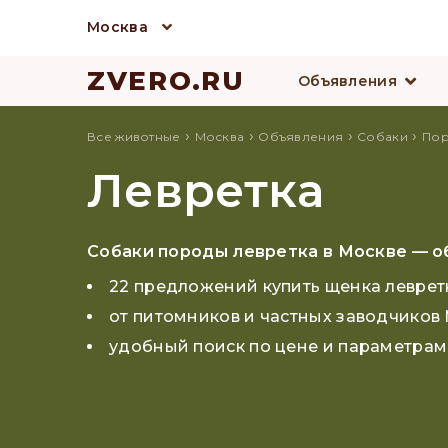
Москва
ZVERO.RU
Объявления
›
›
›
›
Все животные
Москва
Объявления
Собаки
По
Левретка
Собаки породы левретка в Москве — о
22 предложений купить щенка леврет
от питомников и частных заводчиков
удобный поиск по цене и параметрам