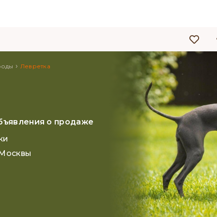
›
роды
Левретка
бъявления о продаже
ки
 Москвы