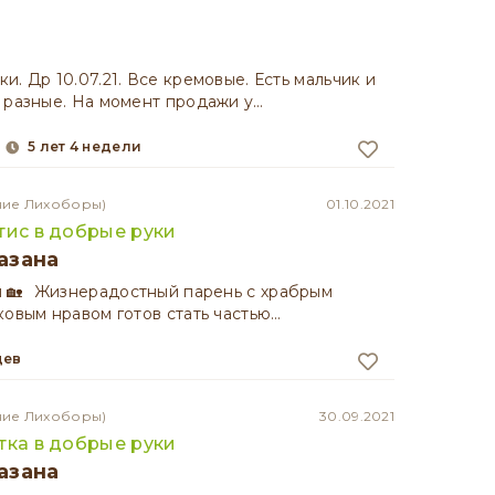
. Др 10.07.21. Все кремовые. Есть мальчик и
 разные. На момент продажи у…
5 лет 4 недели
ние Лихоборы)
01.10.2021
тис в добрые руки
азана
 🏡⠀Жизнерадостный парень с храбрым
ковым нравом готов стать частью…
цев
ние Лихоборы)
30.09.2021
тка в добрые руки
азана