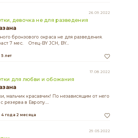
26.09.2022
тки, девочка не для разведения
азана
ного бронзового окраса не для разведения.
ст 7 мес. ⁣⁣⠀⁣⁣Отец-BY JCH, BY…
5 лет
17.08.2022
тки для любви и обожания
азана
и, мальчик красавчик! По независящим от него
с резерва в Европу.…
4 года 2 месяца
29.05.2022