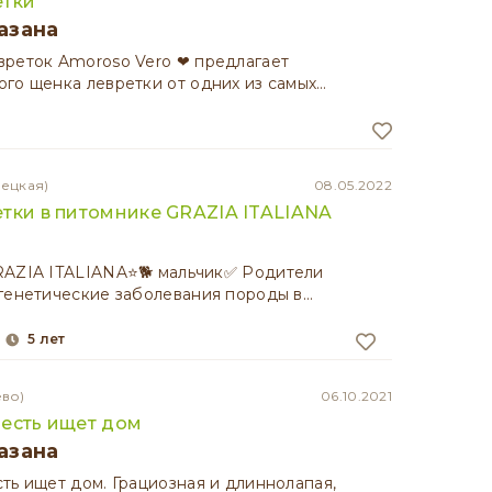
етки
азана
реток Amoroso Vero ❤ предлагает
го щенка левретки от одних из самых…
лецкая)
08.05.2022
тки в питомнике GRAZIA ITALIANA
RAZIA ITALIANA⭐️🐕 мальчик✅ Родители
генетические заболевания породы в…
5 лет
ево)
06.10.2021
есть ищет дом
азана
ть ищет дом. Грациозная и длиннолапая,