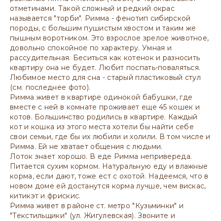
отметинами. Такой сложный и редкий окрас
называется "торби". Римма - фенотип сибирской
породы, с большим пушистым хвостом и таким же
пышным воротником. Это взрослое зрелое животное,
довольно спокойное по характеру. Умная и
рассудительная. Беситься как котенок и разносить
квартиру она не будет. Любит поспать-поваляться.
Любимое место для сна - старый пластиковый стул
(см. последнее фото).
Римма живет в квартире одинокой бабушки, где
вместе с ней в комнате проживает еще 45 кошек и
котов. Большинство родились в квартире. Каждый
кот и кошка из этого места хотели бы найти себе
свои семьи, где бы их любили и холили. В том числе и
Римма. Ей не хватает общения с людьми.
Лоток знает хорошо. В еде Римма непривереда.
Питается сухим кормом. Натуральную еду и влажные
корма, если дают, тоже ест с охотой. Надеемся, что в
новом доме ей достанутся корма лучше, чем вискас,
китикэт и фрискис.
Римма живет в районе ст. метро "Кузьминки" и
"Текстильщики" (ул. Жигулевская). Звоните и