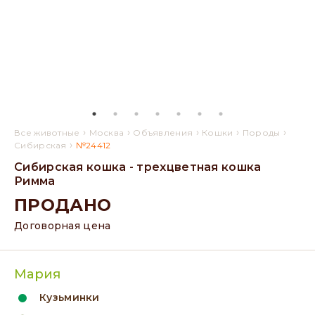
›
›
›
›
›
Все животные
Москва
Объявления
Кошки
Породы
›
Сибирская
№24412
Сибирская кошка - трехцветная кошка
Римма
ПРОДАНО
Договорная цена
Мария
Кузьминки