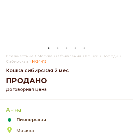
›
›
›
›
›
Все животные
Москва
Объявления
Кошки
Породы
›
Сибирская
№24415
Кошка сибирская 2 мес
ПРОДАНО
Договорная цена
Анна
Пионерская
Москва