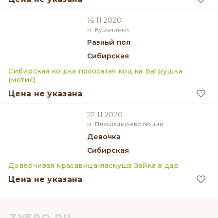
16.11.2020
м. Кузьминки
разный пол
Сибирская
Сибирская кошка полосатая кошка Ватрушка
(метис)
Цена не указана
22.11.2020
м. Площадь революции
девочка
Сибирская
Доверчивая красавица-ласкуша Зайка в дар
Цена не указана
ZVERO.RU