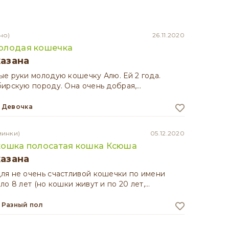
но)
26.11.2020
олодая кошечка
казана
е руки молодую кошечку Алю. Ей 2 года.
бирскую породу. Она очень добрая,…
девочка
минки)
05.12.2020
кошка полосатая кошка Ксюша
казана
ля не очень счастливой кошечки по имени
ло 8 лет (но кошки живут и по 20 лет,…
разный пол