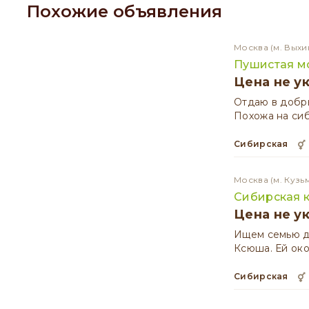
Похожие объявления
Москва
(м. Выхи
Пушистая м
Цена не у
Отдаю в добры
Похожа на си
Сибирская
Москва
(м. Кузь
Сибирская 
Цена не у
Ищем семью д
Ксюша. Ей око
Сибирская