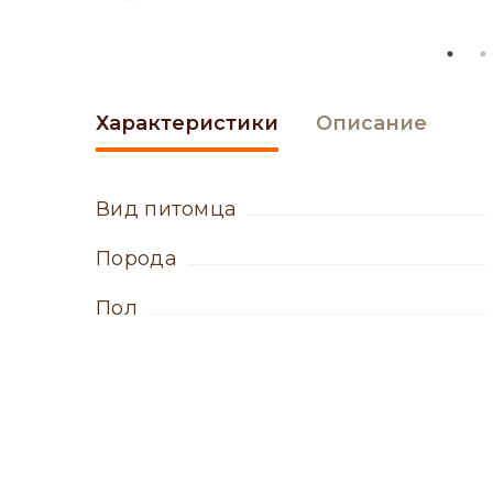
Характеристики
Описание
вид питомца
порода
пол