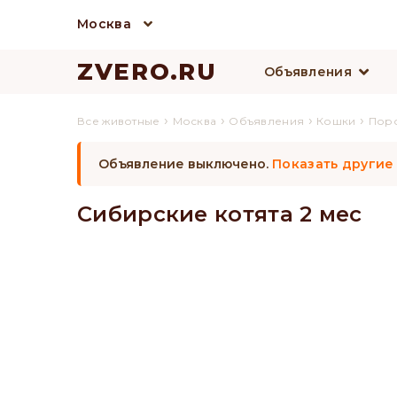
Москва
ZVERO.RU
Объявления
›
›
›
›
Все животные
Москва
Объявления
Кошки
Пор
Объявление выключено.
Показать другие
Сибирские котята 2 мес