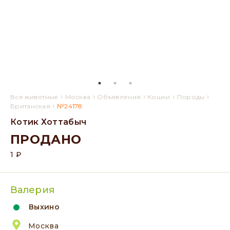
›
›
›
›
›
Все животные
Москва
Объявления
Кошки
Породы
›
Британская
№24178
Котик Хоттабыч
ПРОДАНО
1 ₽
Валерия
Выхино
Москва