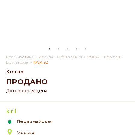
›
›
›
›
›
Все животные
Москва
Объявления
Кошки
Породы
›
Британская
№24192
Кошка
ПРОДАНО
Договорная цена
kiril
Первомайская
Москва