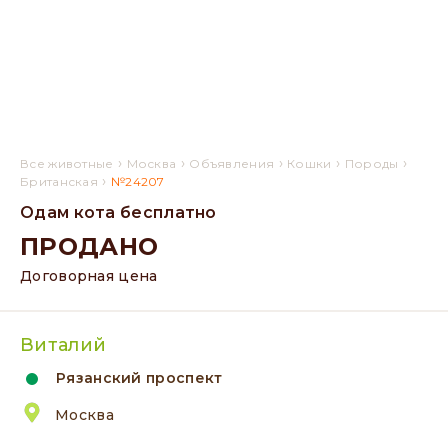
›
›
›
›
›
Все животные
Москва
Объявления
Кошки
Породы
›
Британская
№24207
Одам кота бесплатно
ПРОДАНО
Договорная цена
Виталий
Рязанский проспект
Москва